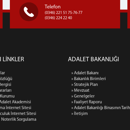
Telefon
(0346) 221 51 75-76-77
(0346) 224 22 40
I LİNKLER
ADALET BAKANLIĞI
lar
» Adalet Bakanı
Sözlüğü
» Bakanlık Birimleri
Dergisi
» Stratejik Plan
rarları
» Mevzuat
p Kurumu
» Genelgeler
 Adalet Akademisi
» Faaliyet Raporu
rma İnternet Sitesi
» Adalet Bakanlığı Binasının Tari
culuk İnternet Sitesi
» İletişim
i Noterlik Sorgulama