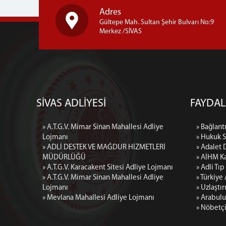
Adres
Gültepe Mah. Sultan Şehir Bulvarı No:9
Merkez /SİVAS
SİVAS ADLİYESİ
FAYDAL
» A.T.G.V. Mimar Sinan Mahallesi Adliye
» Bağlantı
Lojmanı
» Hukuk 
» ADLİ DESTEK VE MAĞDUR HİZMETLERİ
» Adalet 
MÜDÜRLÜĞÜ
» AİHM Ka
» A.T.G.V. Karacakent Sitesi Adliye Lojmanı
» Adli Tı
» A.T.G.V. Mimar Sinan Mahallesi Adliye
» Türkiye
Lojmanı
» Uzlaştı
» Mevlana Mahallesi Adliye Lojmanı
» Arabulu
» Nöbetç