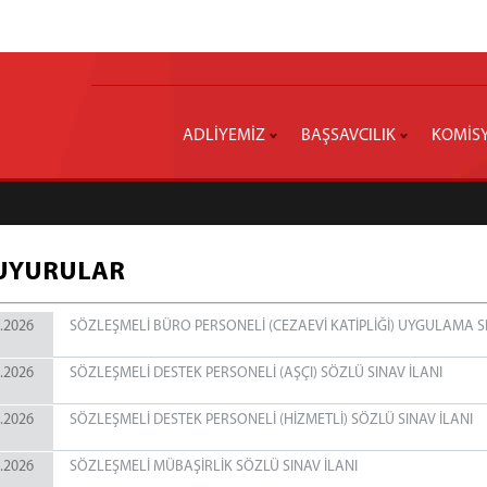
ADLİYEMİZ
BAŞSAVCILIK
KOMİS
UYURULAR
.2026
SÖZLEŞMELİ BÜRO PERSONELİ (CEZAEVİ KATİPLİĞİ) UYGULAMA 
.2026
SÖZLEŞMELİ DESTEK PERSONELİ (AŞÇI) SÖZLÜ SINAV İLANI
.2026
SÖZLEŞMELİ DESTEK PERSONELİ (HİZMETLİ) SÖZLÜ SINAV İLANI
.2026
SÖZLEŞMELİ MÜBAŞİRLİK SÖZLÜ SINAV İLANI