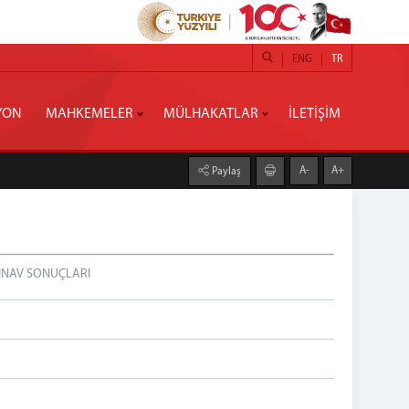
ENG
TR
YON
MAHKEMELER
MÜLHAKATLAR
İLETİŞİM
A-
A+
Paylaş
SINAV SONUÇLARI