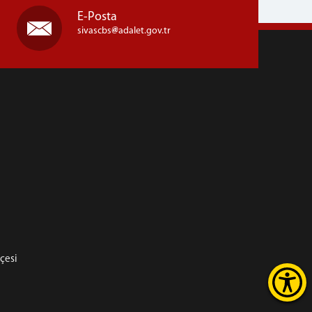
E-Posta
sivascbs
adalet.gov.tr
hçesi