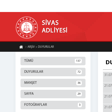
SİVAS
ADLİYESİ
ARŞİV > DUYURULAR
TÜMÜ
137
D
DUYURULAR
72
31.07
MANŞET
36
21.07
SAYFA
29
21.07
FOTOĞRAFLAR
3
21.07