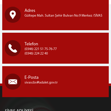
Sulh Hukuk Mahkemeleri
Adres
Aile Mahkemeleri
Gültepe Mah. Sultan Şehir Bulvarı No:9 Merkez /SİVAS
İş/Kadastro Mahkemeleri
MÜLHAKATLAR
DİVRİĞİ
Hakim/Cumhuriyet Savcısı
Telefon
(0346) 221 51 75-76-77
GEMEREK
(0346) 224 22 40
Hakim/Cumhuriyet Savcısı
GÜRÜN
Hakim/Cumhuriyet Savcısı
İMRANLI
E-Posta
sivascbs
adalet.gov.tr
Hakim/Cumhuriyet Savcısı
KANGAL
Hakim/Cumhuriyet Savcısı
ŞARKIŞLA