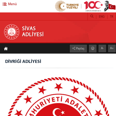
Menü
ENG
TR
SİVAS ADLİYESİ
SİVAS
ADLİYESİ
ADLİYEMİZ
A-
A+
Paylaş
İCRA DAİRESİ
SİVAS İDARE MAHKEMESİ BAŞKANLIĞI
DİVRİĞİ ADLİYESİ
DENETİMLİ SERBESTLİK MÜDÜRLÜĞÜ
ADLİ DESTEK VE MAĞDUR HİZMETLERİ MÜDÜRLÜĞÜ
BARO BAŞKANLIĞI
CEZA İNFAZ KURUMLARI
BİLGİLENDİRME
BİLİRKİŞİ LİSTESİ
BAŞSAVCILIK