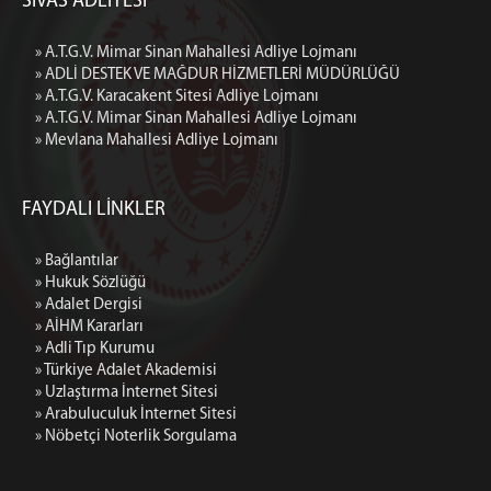
SİVAS ADLİYESİ
Hakim/Cumhuriyet Savcısı
YILDIZELİ
» A.T.G.V. Mimar Sinan Mahallesi Adliye Lojmanı
Hakim/Cumhuriyet Savcısı
» ADLİ DESTEK VE MAĞDUR HİZMETLERİ MÜDÜRLÜĞÜ
ZARA
» A.T.G.V. Karacakent Sitesi Adliye Lojmanı
» A.T.G.V. Mimar Sinan Mahallesi Adliye Lojmanı
Hakim/Cumhuriyet Savcısı
» Mevlana Mahallesi Adliye Lojmanı
İLETİŞİM
FAYDALI LİNKLER
» Bağlantılar
» Hukuk Sözlüğü
» Adalet Dergisi
» AİHM Kararları
» Adli Tıp Kurumu
» Türkiye Adalet Akademisi
» Uzlaştırma İnternet Sitesi
» Arabuluculuk İnternet Sitesi
» Nöbetçi Noterlik Sorgulama