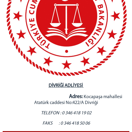
CUMHURİYET BAŞSAVCIMIZ
CUMHURİYET BAŞSAVCI VEKİLLERİ
BAŞSAVCILIK BİRİMLERİ
BİLGİ İŞLEM MÜDÜRLÜĞÜ
Tüm Şifrelerinizi Alma
E-İmza Yeni Şifre Alma
E-İmza Başvuru Yapma
KOMİSYON
MAHKEMELER
CEZA MAHKEMELERİ
DİVRİĞİ ADLİYESİ
Ağır Ceza Mahkemeleri
Adres:
Kocapaşa mahallesi
Asliye Ceza Mahkemeleri
Atatürk caddesi No:422/A Divriği
Sulh Ceza Hakimlikleri
TELEFON : 0 346 418 19 02
İcra/İnfaz/Çocuk Mahkemeleri
HUKUK MAHKEMELERİ
FAKS : 0 346 418 50 06
Asliye Hukuk Mahkemeleri