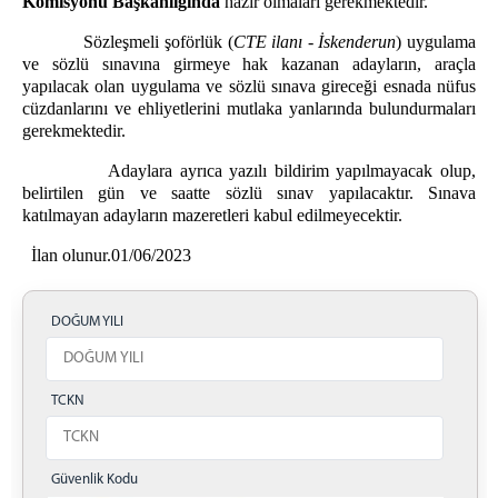
Komisyonu Başkanlığında
hazır olmaları gerekmektedir.
Sulh Hukuk Mahkemeleri
Sözleşmeli şoförlük (
CTE ilanı - İskenderun
) uygulama
Aile Mahkemeleri
ve sözlü sınavına girmeye hak kazanan adayların, araçla
yapılacak olan uygulama ve sözlü sınava gireceği esnada nüfus
İş/Kadastro Mahkemeleri
cüzdanlarını ve ehliyetlerini mutlaka yanlarında bulundurmaları
MÜLHAKATLAR
gerekmektedir.
DİVRİĞİ
Adaylara ayrıca yazılı bildirim yapılmayacak olup,
belirtilen gün ve saatte sözlü sınav yapılacaktır. Sınava
Hakim/Cumhuriyet Savcısı
katılmayan adayların mazeretleri kabul edilmeyecektir.
GEMEREK
İlan olunur.01/06/2023
Hakim/Cumhuriyet Savcısı
GÜRÜN
Hakim/Cumhuriyet Savcısı
DOĞUM YILI
İMRANLI
Hakim/Cumhuriyet Savcısı
TCKN
KANGAL
Hakim/Cumhuriyet Savcısı
ŞARKIŞLA
Güvenlik Kodu