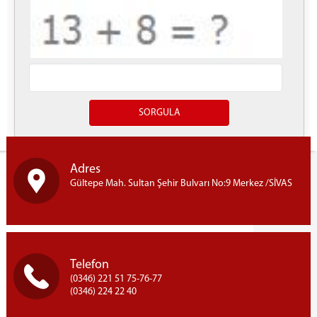
Hakim/Cumhuriyet Savcısı
YILDIZELİ
Hakim/Cumhuriyet Savcısı
ZARA
Hakim/Cumhuriyet Savcısı
İLETİŞİM
Yazdır
Adres
Gültepe Mah. Sultan Şehir Bulvarı No:9 Merkez /SİVAS
Telefon
(0346) 221 51 75-76-77
(0346) 224 22 40