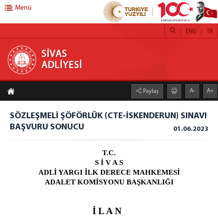
Menü
ENG
TR
SİVAS ADLİYESİ
SİVAS
ADLİYESİ
ADLİYEMİZ
A-
A+
Paylaş
İCRA DAİRESİ
SİVAS İDARE MAHKEMESİ BAŞKANLIĞI
SÖZLEŞMELİ ŞÖFÖRLÜK (CTE-İSKENDERUN) SINAVI
DENETİMLİ SERBESTLİK MÜDÜRLÜĞÜ
BAŞVURU SONUCU
01.06.2023
ADLİ DESTEK VE MAĞDUR HİZMETLERİ MÜDÜRLÜĞÜ
BARO BAŞKANLIĞI
T.C.
S İ V A S
CEZA İNFAZ KURUMLARI
ADLİ YARGI İLK DERECE MAHKEMESİ
BİLGİLENDİRME
ADALET KOMİSYONU BAŞKANLIĞI
BİLİRKİŞİ LİSTESİ
BAŞSAVCILIK
İ L A N