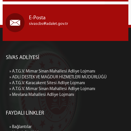
E-Posta
sivascbs
adalet.gov.tr
SİVAS ADLİYESİ
» A.T.G.V. Mimar Sinan Mahallesi Adliye Lojmanı
» ADLİ DESTEK VE MAĞDUR HİZMETLERİ MÜDÜRLÜĞÜ
» A.T.G.V. Karacakent Sitesi Adliye Lojmanı
» A.T.G.V. Mimar Sinan Mahallesi Adliye Lojmanı
» Mevlana Mahallesi Adliye Lojmanı
FAYDALI LİNKLER
» Bağlantılar