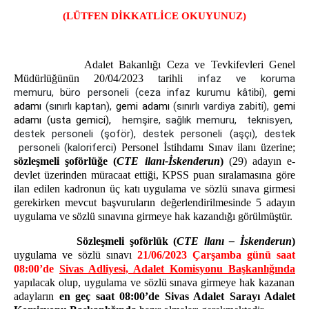
CUMHURİYET BAŞSAVCIMIZ
(LÜTFEN DİKKATLİCE OKUYUNUZ)
CUMHURİYET BAŞSAVCI VEKİLLERİ
BAŞSAVCILIK BİRİMLERİ
Adalet Bakanlığı Ceza ve Tevkifevleri Genel
BİLGİ İŞLEM MÜDÜRLÜĞÜ
Müdürlüğünün 20/04/2023 tarihli
infaz ve koruma
Tüm Şifrelerinizi Alma
memuru, büro personeli (ceza infaz kurumu kâtibi),
gemi
E-İmza Yeni Şifre Alma
adamı
(sınırlı kaptan),
gemi adamı
(sınırlı vardiya zabiti), g
emi
adamı (usta gemici),
hemşire, sağlık memuru,
teknisyen,
E-İmza Başvuru Yapma
destek personeli (şoför), destek personeli (aşçı), destek
KOMİSYON
personeli (kaloriferci)
Personel İstihdamı Sınav ilanı üzerine;
sözleşmeli şoförlüğe (
CTE ilanı-İskenderun
)
(29) adayın e-
MAHKEMELER
devlet üzerinden müracaat ettiği, KPSS puan sıralamasına göre
ilan edilen kadronun üç katı uygulama ve sözlü sınava girmesi
CEZA MAHKEMELERİ
gerekirken mevcut başvuruların değerlendirilmesinde 5 adayın
Ağır Ceza Mahkemeleri
uygulama ve sözlü sınavına girmeye hak kazandığı görülmüştür.
Asliye Ceza Mahkemeleri
Sözleşmeli şoförlük (
CTE ilanı – İskenderun
)
Sulh Ceza Hakimlikleri
uygulama ve sözlü sınavı
21/06/2023 Çarşamba günü saat
08:00’de
Sivas Adliyesi, Adalet Komisyonu Başkanlığında
İcra/İnfaz/Çocuk Mahkemeleri
yapılacak olup, uygulama ve sözlü sınava girmeye hak kazanan
HUKUK MAHKEMELERİ
adayların
en geç saat 08:00’de Sivas Adalet Sarayı Adalet
Asliye Hukuk Mahkemeleri