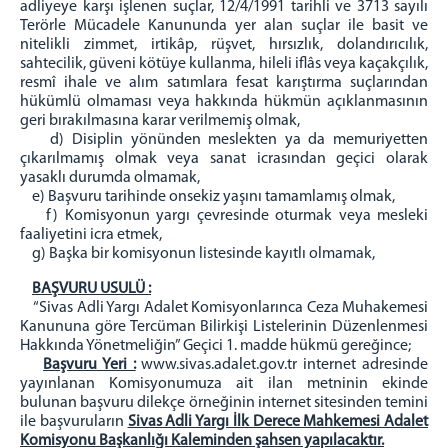
adliyeye karşı işlenen suçlar, 12/4/1991 tarihli ve 3713 sayılı
Terörle Mücadele Kanununda yer alan suçlar ile basit ve
Sulh Hukuk Mahkemeleri
nitelikli zimmet, irtikâp, rüşvet, hırsızlık, dolandırıcılık,
Aile Mahkemeleri
sahtecilik, güveni kötüye kullanma, hileli iflâs veya kaçakçılık,
İş/Kadastro Mahkemeleri
resmî ihale ve alım satımlara fesat karıştırma suçlarından
hükümlü olmaması veya hakkında hükmün açıklanmasının
MÜLHAKATLAR
geri bırakılmasına karar verilmemiş olmak,
d) Disiplin yönünden meslekten ya da memuriyetten
DİVRİĞİ
çıkarılmamış olmak veya sanat icrasından geçici olarak
Hakim/Cumhuriyet Savcısı
yasaklı durumda olmamak,
e) Başvuru tarihinde onsekiz yaşını tamamlamış olmak,
GEMEREK
f) Komisyonun yargı çevresinde oturmak veya mesleki
Hakim/Cumhuriyet Savcısı
faaliyetini icra etmek,
g) Başka bir komisyonun listesinde kayıtlı olmamak,
GÜRÜN
Hakim/Cumhuriyet Savcısı
BAŞVURU USULÜ :
“Sivas Adli Yargı Adalet Komisyonlarınca Ceza Muhakemesi
İMRANLI
Kanununa göre Tercüman Bilirkişi Listelerinin Düzenlenmesi
Hakim/Cumhuriyet Savcısı
Hakkında Yönetmeliğin” Geçici 1. madde hükmü gereğince;
Başvuru Yeri :
www.sivas.adalet.gov.tr internet adresinde
KANGAL
yayınlanan Komisyonumuza ait ilan metninin ekinde
Hakim/Cumhuriyet Savcısı
bulunan başvuru dilekçe örneğinin internet sitesinden temini
ile başvuruların
ŞARKIŞLA
Sivas Adli Yargı İlk Derece Mahkemesi Adalet
Komisyonu Başkanlığı Kaleminden şahsen yapılacaktır.