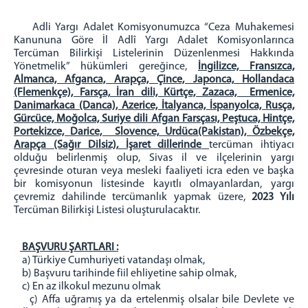
CUMHURİYET BAŞSAVCIMIZ
CUMHURİYET BAŞSAVCI VEKİLLERİ
Adli Yargı Adalet Komisyonumuzca “Ceza Muhakemesi
Kanununa Göre İl Adlî Yargı Adalet Komisyonlarınca
BAŞSAVCILIK BİRİMLERİ
Tercüman Bilirkişi Listelerinin Düzenlenmesi Hakkında
BİLGİ İŞLEM MÜDÜRLÜĞÜ
Yönetmelik” hükümleri gereğince,
İngilizce, Fransızca,
Almanca, Afganca, Arapça, Çince, Japonca, Hollandaca
Tüm Şifrelerinizi Alma
(Flemenkçe), Farsça, İran dili, Kürtçe, Zazaca, Ermenice,
E-İmza Yeni Şifre Alma
Danimarkaca (Danca), Azerice, İtalyanca, İspanyolca, Rusça,
Gürcüce, Moğolca, Suriye dili Afgan Farsçası, Peştuca, Hintçe,
E-İmza Başvuru Yapma
Portekizce, Darice, Slovence, Urdüca(Pakistan), Özbekçe,
KOMİSYON
Arapça (Sağır Dilsiz), İşaret dillerinde
tercüman ihtiyacı
olduğu belirlenmiş olup, Sivas il ve ilçelerinin yargı
MAHKEMELER
çevresinde oturan veya mesleki faaliyeti icra eden ve başka
bir komisyonun listesinde kayıtlı olmayanlardan, yargı
CEZA MAHKEMELERİ
çevremiz dahilinde tercümanlık yapmak üzere,
2023 Yılı
Tercüman Bilirkişi Listesi oluşturulacaktır.
Ağır Ceza Mahkemeleri
Asliye Ceza Mahkemeleri
BAŞVURU ŞARTLARI :
Sulh Ceza Hakimlikleri
a) Türkiye Cumhuriyeti vatandaşı olmak,
İcra/İnfaz/Çocuk Mahkemeleri
b) Başvuru tarihinde fiil ehliyetine sahip olmak,
c) En az ilkokul mezunu olmak
HUKUK MAHKEMELERİ
ç) Affa uğramış ya da ertelenmiş olsalar bile Devlete ve
Asliye Hukuk Mahkemeleri