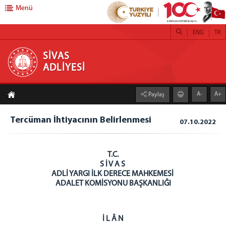
Menü
ENG
TR
SİVAS ADLİYESİ
SİVAS
ADLİYESİ
ADLİYEMİZ
A-
A+
Paylaş
İCRA DAİRESİ
SİVAS İDARE MAHKEMESİ BAŞKANLIĞI
Tercüman İhtiyacının Belirlenmesi
07.10.2022
DENETİMLİ SERBESTLİK MÜDÜRLÜĞÜ
ADLİ DESTEK VE MAĞDUR HİZMETLERİ MÜDÜRLÜĞÜ
T.C.
BARO BAŞKANLIĞI
S İ V A S
CEZA İNFAZ KURUMLARI
ADLİ YARGI İLK DERECE MAHKEMESİ
ADALET KOMİSYONU BAŞKANLIĞI
BİLGİLENDİRME
BİLİRKİŞİ LİSTESİ
BAŞSAVCILIK
İ L Â N