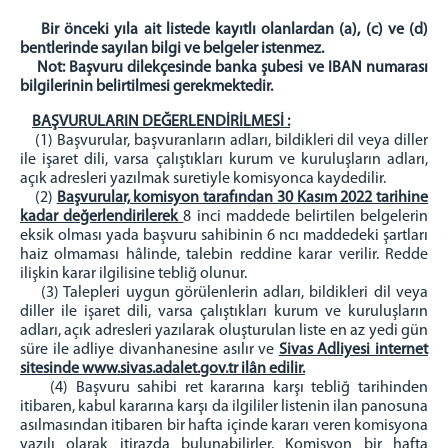
Bir önceki yıla ait listede kayıtlı olanlardan (a), (c) ve (d)
bentlerinde sayılan bilgi ve belgeler istenmez.
Not: Başvuru dilekçesinde banka şubesi ve IBAN numarası
bilgilerinin belirtilmesi gerekmektedir.
BAŞVURULARIN DEĞERLENDİRİLMESİ :
(1) Başvurular, başvuranların adları, bildikleri dil veya diller
ile işaret dili, varsa çalıştıkları kurum ve kuruluşların adları,
açık adresleri yazılmak suretiyle komisyonca kaydedilir.
(2)
Başvurular, komisyon tarafından 30 Kasım 2022 tarihine
kadar değerlendirilerek
8 inci maddede belirtilen belgelerin
eksik olması yada başvuru sahibinin 6 ncı maddedeki şartları
haiz olmaması hâlinde, talebin reddine karar verilir. Redde
ilişkin karar ilgilisine tebliğ olunur.
(3) Talepleri uygun görülenlerin adları, bildikleri dil veya
diller ile işaret dili, varsa çalıştıkları kurum ve kuruluşların
adları, açık adresleri yazılarak oluşturulan liste en az yedi gün
süre ile adliye divanhanesine asılır ve
Sivas Adliyesi internet
sitesinde www.sivas.adalet.gov.tr ilân edilir.
(4) Başvuru sahibi ret kararına karşı tebliğ tarihinden
itibaren, kabul kararına karşı da ilgililer listenin ilan panosuna
asılmasından itibaren bir hafta içinde kararı veren komisyona
yazılı olarak itirazda bulunabilirler. Komisyon bir hafta