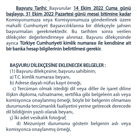
Hakim/Cumhuriyet Savcısı
Başvuru Tarihi:
Başvurular
14 Ekim 2022 Cuma günü
YILDIZELİ
başlayıp, 31 Ekim 2022 Pazartesi günü mesai bitimine kadar
Hakim/Cumhuriyet Savcısı
Komisyonumuza veya Komisyonumuza gönderilmek üzere
ZARA
mahalli Cumhuriyet Başsavcılıklarına bir dilekçeyle şahsen
başvurmaları gerekmektedir. Bu tarihten sonra verilen
Hakim/Cumhuriyet Savcısı
dilekçeler değerlendirmeye alınmaz. Başvuru dilekçesinde
ayrıca
Türkiye Cumhuriyeti kimlik numarası ile kendisine ait
İLETİŞİM
bir banka hesap bilgilerinin belirtilmesi gerekir.
BAŞVURU DİLEKÇESİNE EKLENECEK BELGELER :
(1) Başvuru dilekçesine, başvuru sahibinin;
a) T.C. kimlik numarası beyanı,
b) Adrese dayalı nüfus kayıt örneği,
c) Tercüman olmak istediği dil veya diller ile işaret diline
ilişkin diploma, ruhsatname, sertifika gibi belgelerin aslı veya
komisyonca onaylanmış örneği, böyle bir belgenin olmaması
durumunda tercümanlık faaliyetini yerine getirecek derecede
dil bildiğinin yazılı olarak beyanı,
ç) İki adet vesikalık fotoğraf,
d) Mezuniyet durumunu gösterir belgenin aslı veya
komisyonca onaylanmış örneği,